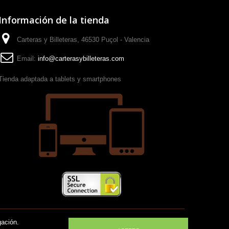
Información de la tienda
Carteras y Billeteras, 46530 Puçol - Valencia
Email:
info@carterasybilleteras.com
Tienda adaptada a tablets y smartphones
gación.