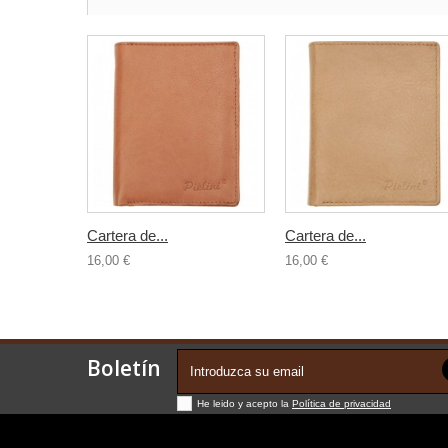
Cartera de...
Cartera de...
16,00 €
16,00 €
Boletín
He leido y acepto la
Política de privacidad