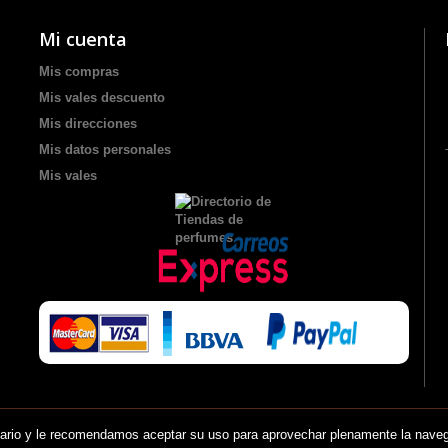
Mi cuenta
Mis compras
Mis vales descuento
Mis direcciones
Mis datos personales
Mis vales
suario y le recomendamos aceptar su uso para aprovechar plenamente la nave