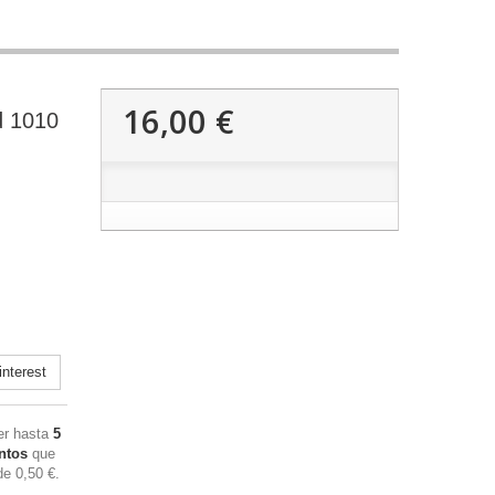
16,00 €
d 1010
nterest
ner hasta
5
ntos
que
 de
0,50 €
.