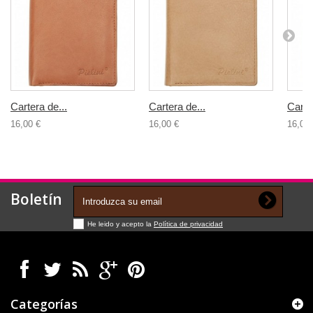
Cartera de...
Cartera de...
Carte
16,00 €
16,00 €
16,00 
Boletín
He leido y acepto la
Política de privacidad
Categorías