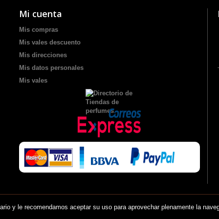
Mi cuenta
Mis compras
Mis vales descuento
Mis direcciones
Mis datos personales
Mis vales
suario y le recomendamos aceptar su uso para aprovechar plenamente la nave