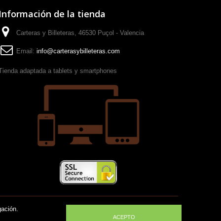
Información de la tienda
Carteras y Billeteras, 46530 Puçol - Valencia
Email:
info@carterasybilleteras.com
Tienda adaptada a tablets y smartphones
gación.
ACEPTO