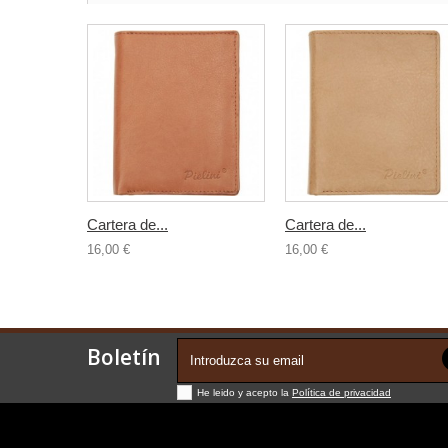
Cartera de...
Cartera de...
16,00 €
16,00 €
Boletín
He leido y acepto la
Política de privacidad