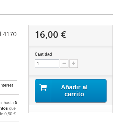
16,00 €
d 4170
Cantidad
nterest
Añadir al
carrito
ner hasta
5
ntos
que
 de
0,50 €
.