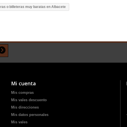
ras o billeteras muy baratas en Albacete
Mi cuenta
Mis compras
Mis vales descuento
Mis direcciones
Mis datos personales
Mis vales