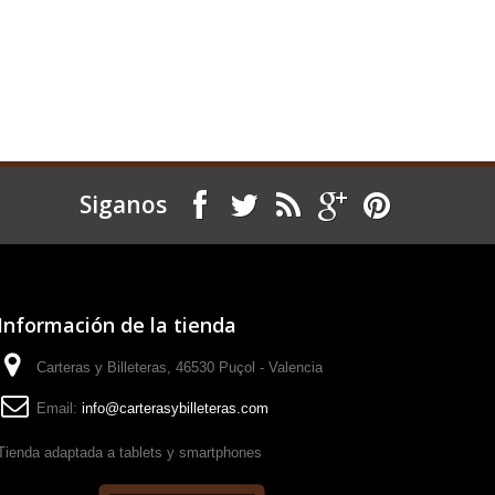
Siganos
Información de la tienda
Carteras y Billeteras, 46530 Puçol - Valencia
Email:
info@carterasybilleteras.com
Tienda adaptada a tablets y smartphones