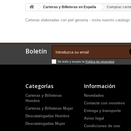
Carteras y Billeteras en España
Comprar carte
Carteras elaboradas con piel genuina - visita nuestro catalogo
Boletín
He leido y acepto la
Política de privacidad
Categorías
Información
Carteras y Billeteras
Novedades
Hombre
Contacte con nosotros
Carteras y Billeteras Mujer
Entrega y transporte
Descatalogadas Hombre
Aviso legal
Descatalogadas Mujer
Condiciones de uso