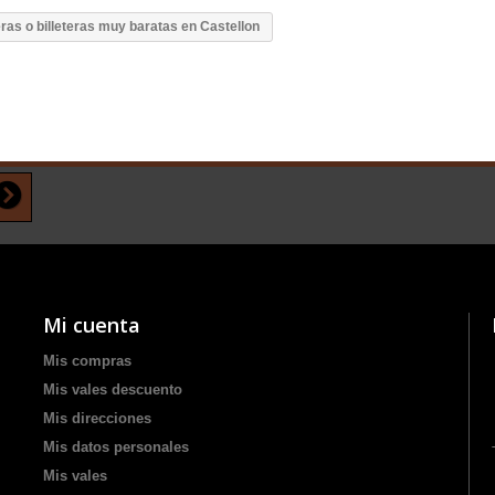
as o billeteras muy baratas en Castellon
Mi cuenta
Mis compras
Mis vales descuento
Mis direcciones
Mis datos personales
Mis vales