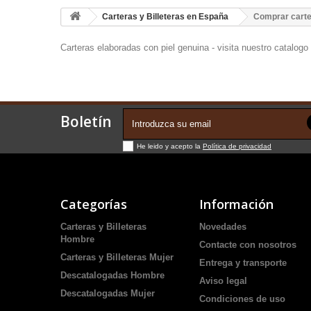
Carteras y Billeteras en España
Comprar carter
Carteras elaboradas con piel genuina - visita nuestro catalogo
Boletín
He leido y acepto la
Política de privacidad
Categorías
Información
Carteras y Billeteras
Novedades
Hombre
Contacte con nosotros
Carteras y Billeteras Mujer
Entrega y transporte
Descatalogadas Hombre
Aviso legal
Descatalogadas Mujer
Condiciones de uso