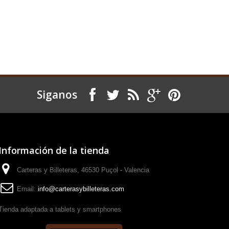
Siganos
Información de la tienda
Carteras y Billeteras, 46530 Puçol - Valencia
Email:
info@carterasybilleteras.com
Tienda adaptada a tablets y smartphones