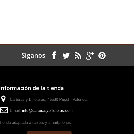
Siganos
Información de la tienda
Carteras y Billeteras, 46530 Puçol - Valencia
Email:
info@carterasybilleteras.com
Tienda adaptada a tablets y smartphones