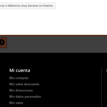
ras o billeteras muy baratas en Huelva
Mi cuenta
Mis compras
Mis vales descuento
Mis direcciones
Mis datos personales
Mis vales