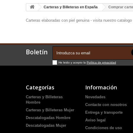
Carteras y Billeteras en España
Comprar carte
Carteras elaboradas con piel genuina - visita nuestro catalogo
Boletín
He leido y acepto la
Política de privacidad
Categorías
Información
Carteras y Billeteras
Novedades
Hombre
Contacte con nosotros
Carteras y Billeteras Mujer
Entrega y transporte
Descatalogadas Hombre
Aviso legal
Descatalogadas Mujer
Condiciones de uso