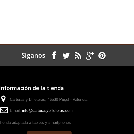
Siganos
Información de la tienda
Carteras y Billeteras, 46530 Puçol - Valencia
Email:
info@carterasybilleteras.com
Tienda adaptada a tablets y smartphones