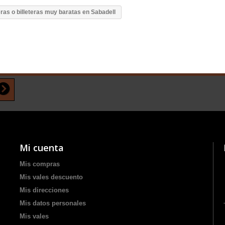
as o billeteras muy baratas en Sabadell
Mi cuenta
Mis compras
Mis vales descuento
Mis direcciones
Mis datos personales
Mis vales