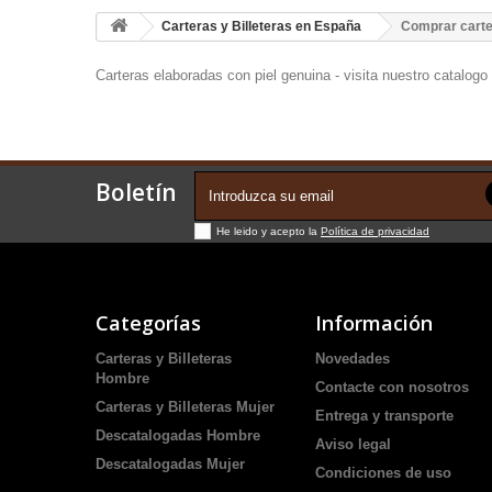
Carteras y Billeteras en España
Comprar carter
Carteras elaboradas con piel genuina - visita nuestro catalogo
Boletín
He leido y acepto la
Política de privacidad
Categorías
Información
Carteras y Billeteras
Novedades
Hombre
Contacte con nosotros
Carteras y Billeteras Mujer
Entrega y transporte
Descatalogadas Hombre
Aviso legal
Descatalogadas Mujer
Condiciones de uso