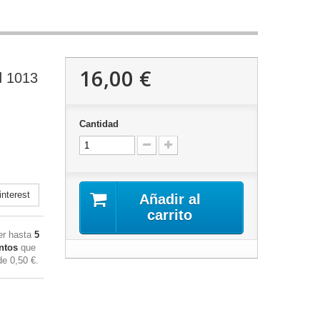
16,00 €
d 1013
Cantidad
nterest
Añadir al
carrito
ner hasta
5
ntos
que
 de
0,50 €
.