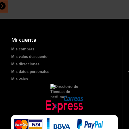
Mi cuenta
Mis compras
Mis vales descuento
Mis direcciones
Mis datos personales
Mis vales