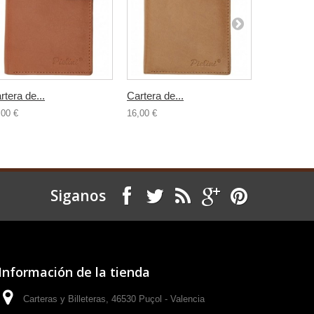
rtera de...
Cartera de...
Cartera de.
,00 €
16,00 €
16,00 €
Siganos
Información de la tienda
Carteras y Billeteras, 46530 Puçol - Valencia