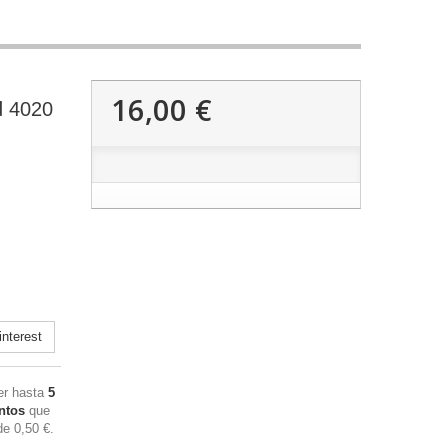
16,00 €
d 4020
nterest
ner hasta
5
ntos
que
 de
0,50 €
.