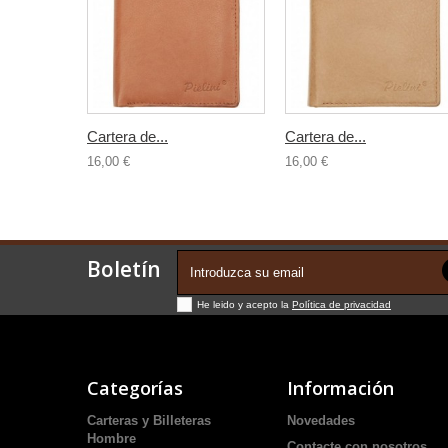
Cartera de...
Cartera de...
16,00 €
16,00 €
Boletín
He leido y acepto la
Política de privacidad
Categorías
Información
Carteras y Billeteras
Novedades
Hombre
Contacte con nosotros