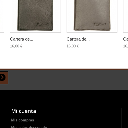
Cartera de...
Cartera de...
Ca
16,00 €
16,00 €
16
Mi cuenta
Mis compras
Mis vales descuento