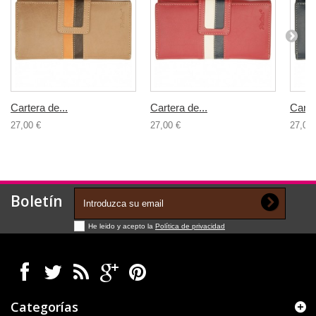
Cartera de...
Cartera de...
Carte
27,00 €
27,00 €
27,00 
Boletín
He leido y acepto la
Política de privacidad
Categorías