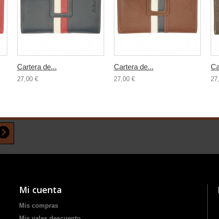
Cartera de...
Cartera de...
Ca
27,00 €
27,00 €
27
Mi cuenta
Mis compras
Mis vales descuento