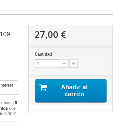
27,00 €
3109
Cantidad
nterest
Añadir al
carrito
ner hasta
9
ntos
que
 de
0,90 €
.