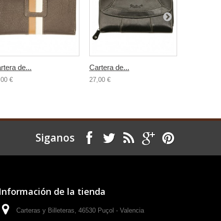
rtera de...
Cartera de...
Cartera de.
,00 €
27,00 €
27,00 €
Siganos
Información de la tienda
Carteras y Billeteras, 46530 Puçol - Valencia