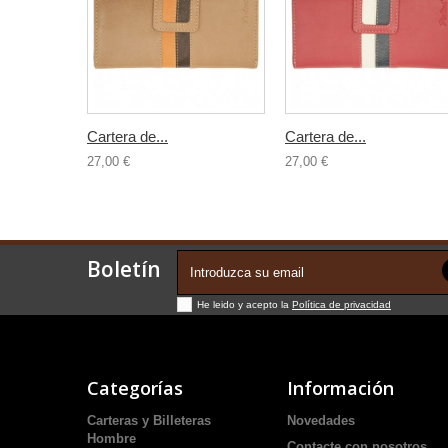
Cartera de...
Cartera de...
27,00 €
27,00 €
Boletín
He leido y acepto la
Política de privacidad
Categorías
Información
Carteras y Billeteras
Novedades
Hombre
Contacte con nosotros