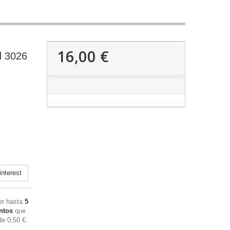
16,00 €
d 3026
nterest
ner hasta
5
ntos
que
 de
0,50 €
.