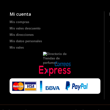
Mi cuenta
Mis compras
Mis vales descuento
Mis direcciones
Mis datos personales
Mis vales