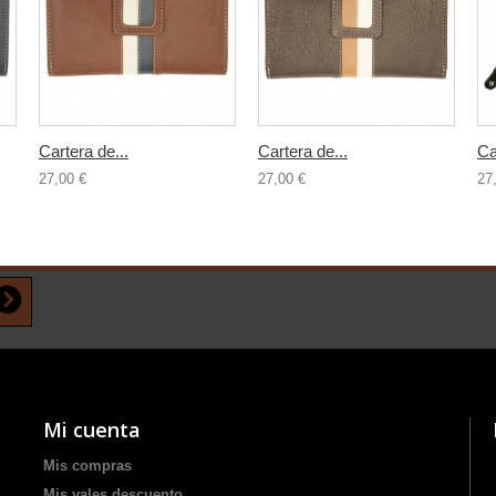
Cartera de...
Cartera de...
Ca
27,00 €
27,00 €
27
Mi cuenta
Mis compras
Mis vales descuento