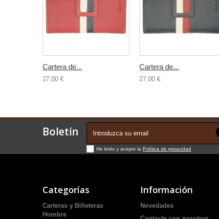
Cartera de...
Cartera de...
27,00 €
27,00 €
Boletín
He leido y acepto la
Política de privacidad
Categorías
Información
Carteras y Billeteras
Novedades
Hombre
Contacte con nosotros