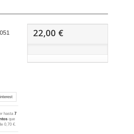
22,00 €
3051
nterest
ner hasta
7
ntos
que
 de
0,70 €
.