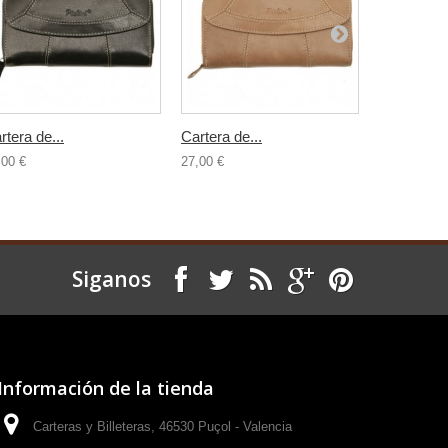
rtera de...
Cartera de...
Cartera de.
,00 €
27,00 €
27,00 €
Siganos
Información de la tienda
Carteras y Billeteras, 46530 Puçol - Valencia