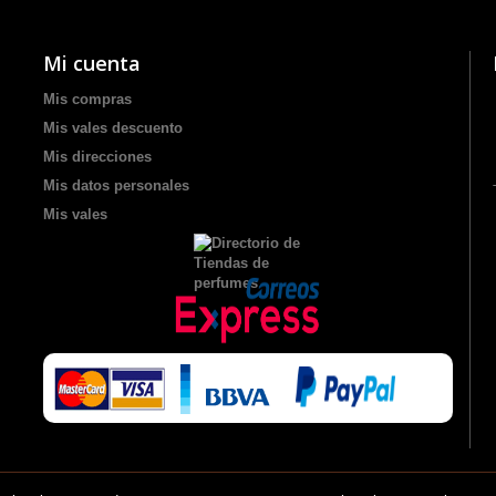
Mi cuenta
Mis compras
Mis vales descuento
Mis direcciones
Mis datos personales
Mis vales