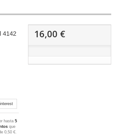
16,00 €
d 4142
nterest
ner hasta
5
ntos
que
 de
0,50 €
.