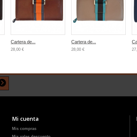
Cartera de...
Cartera de...
Ca
28,00 €
28,00 €
27
Mi cuenta
Mis compras
Mis vales descuento