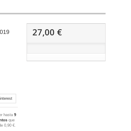
27,00 €
3019
nterest
ner hasta
9
ntos
que
 de
0,90 €
.