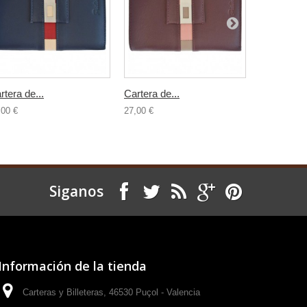
rtera de...
Cartera de...
Cartera de.
,00 €
27,00 €
27,00 €
Siganos
Información de la tienda
Carteras y Billeteras, 46530 Puçol - Valencia