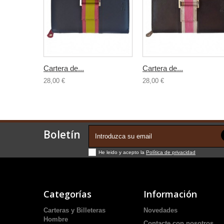
Cartera de...
Cartera de...
28,00 €
28,00 €
Boletín
He leido y acepto la
Política de privacidad
Categorías
Información
Carteras y Billeteras
Novedades
Hombre
Contacte con nosotros