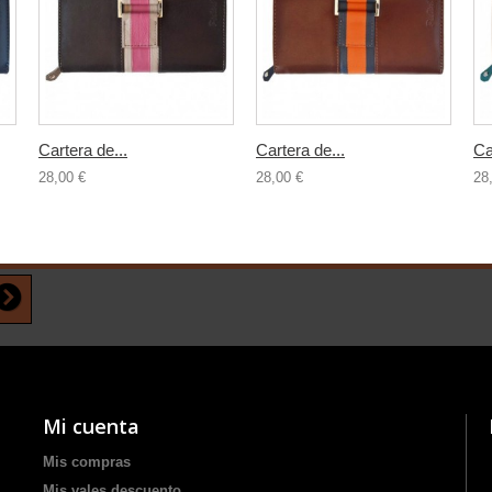
Cartera de...
Cartera de...
Ca
28,00 €
28,00 €
28
Mi cuenta
Mis compras
Mis vales descuento