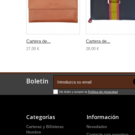
Cartera de...
Cartera de...
27,00 €
28,00 €
Boletín
He leido y acepto la
Política de privacidad
Categorías
Información
Carteras y Billeteras
Novedades
Hombre
Contacte con nosotros