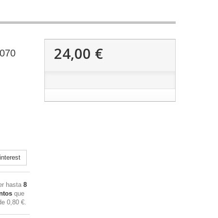
24,00 €
3070
nterest
ner hasta
8
ntos
que
 de
0,80 €
.