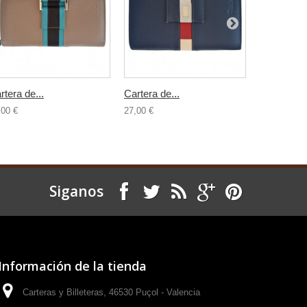
rtera de...
Cartera de...
Cartera de.
,00 €
27,00 €
27,00 €
Siganos
Información de la tienda
Carteras y Billeteras, 46530 Puçol - Valencia