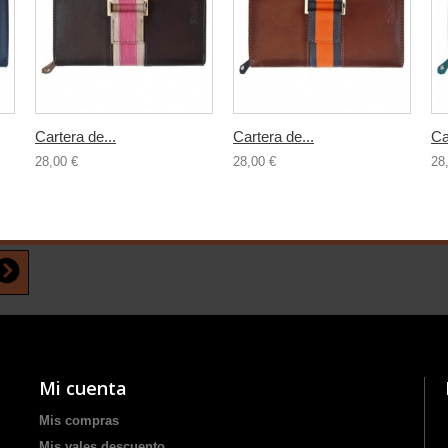
Cartera de...
Cartera de...
Ca
28,00 €
28,00 €
28
Mi cuenta
Mis compras
Mis vales descuento