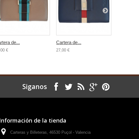
rtera de...
Cartera de...
Cartera de.
,00 €
27,00 €
27,00 €
Siganos
Información de la tienda
Carteras y Billeteras, 46530 Puçol - Valencia