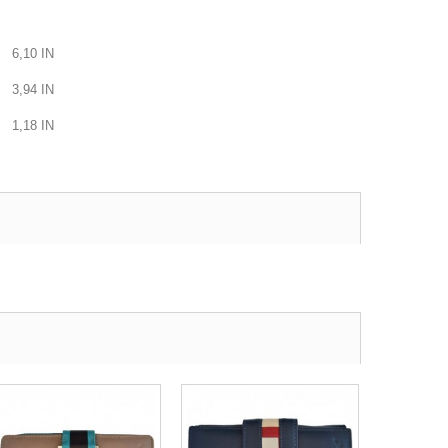
6,10
IN
3,94
IN
1,18
IN