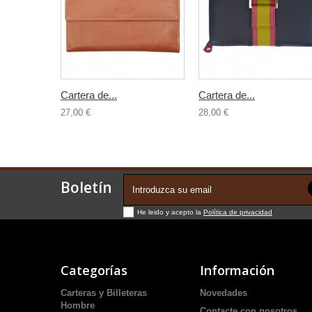
Cartera de...
Cartera de...
27,00 €
28,00 €
Boletín
He leido y acepto la
Política de privacidad
Categorías
Información
Carteras y Billeteras
Novedades
Hombre
Contacte con nosotros