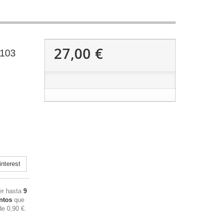
27,00 €
3103
nterest
ner hasta
9
ntos
que
 de
0,90 €
.