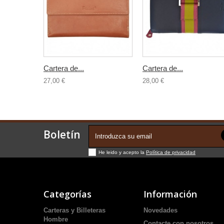
Cartera de...
Cartera de...
27,00 €
28,00 €
Boletín
He leido y acepto la
Política de privacidad
Categorías
Información
Carteras y Billeteras
Novedades
Hombre
Contacte con nosotros