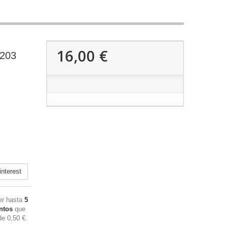
16,00 €
3203
nterest
ner hasta
5
ntos
que
 de
0,50 €
.