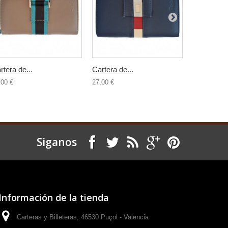
rtera de...
Cartera de...
Cartera de.
,00 €
27,00 €
27,00 €
Siganos
Información de la tienda
Carteras y Billeteras, 46530 Puçol - Valencia