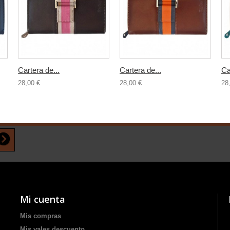
Cartera de...
Cartera de...
Ca
28,00 €
28,00 €
28
Mi cuenta
Mis compras
Mis vales descuento